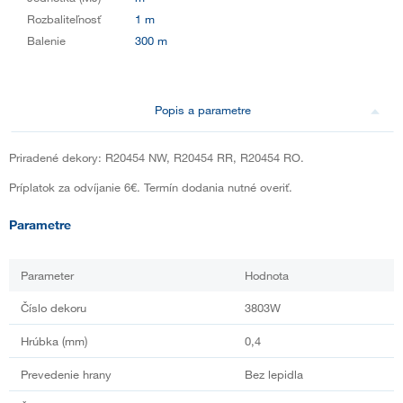
Rozbaliteľnosť
1 m
Balenie
300 m
Popis a parametre
Priradené dekory: R20454 NW, R20454 RR, R20454 RO.
Príplatok za odvíjanie 6€. Termín dodania nutné overiť.
Parametre
Parameter
Hodnota
Číslo dekoru
3803W
Hrúbka (mm)
0,4
Prevedenie hrany
Bez lepidla