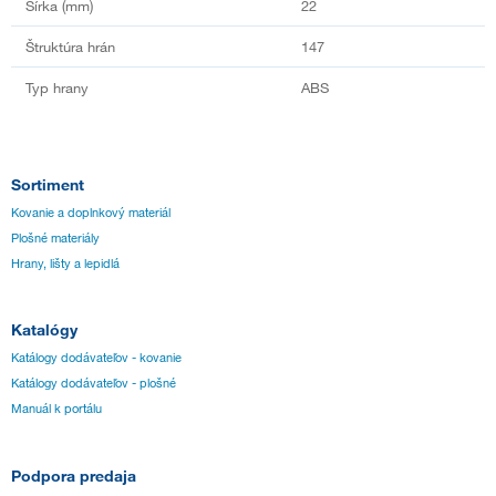
Šírka (mm)
22
Štruktúra hrán
147
Typ hrany
ABS
Sortiment
Kovanie a doplnkový materiál
Plošné materiály
Hrany, lišty a lepidlá
Katalógy
Katálogy dodávateľov - kovanie
Katálogy dodávateľov - plošné
Manuál k portálu
Podpora predaja