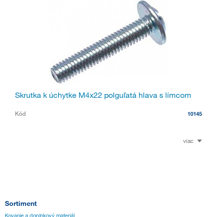
Skrutka k úchytke M4x22 polguľatá hlava s límcom
Kód
10145
viac
Sortiment
Kovanie a doplnkový materiál