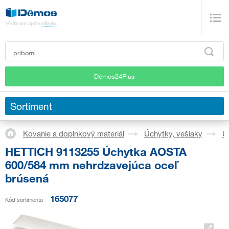
Démos24Plus
Sortiment
Kovanie a doplnkový materiál
Úchytky, vešiaky
Ú
HETTICH 9113255 Úchytka AOSTA
600/584 mm nehrdzavejúca oceľ
brúsená
165077
Kód sortimentu