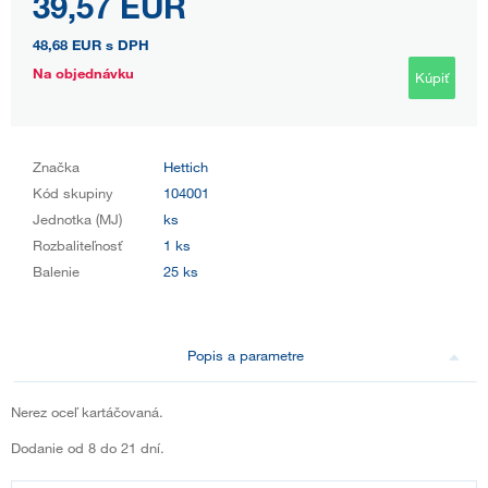
39,57 EUR
48,68 EUR
s DPH
Na objednávku
Kúpiť
Značka
Hettich
Kód skupiny
104001
Jednotka (MJ)
ks
Rozbaliteľnosť
1 ks
Balenie
25 ks
Popis a parametre
Nerez oceľ kartáčovaná.
Dodanie od 8 do 21 dní.