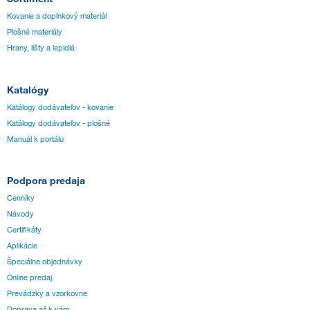
Kovanie a doplnkový materiál
Plošné materiály
Hrany, lišty a lepidlá
Katalógy
Katálogy dodávateľov - kovanie
Katálogy dodávateľov - plošné
Manuál k portálu
Podpora predaja
Cenníky
Návody
Certifikáty
Aplikácie
Špeciálne objednávky
Online predaj
Prevádzky a vzorkovne
Doprava až k vám