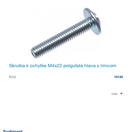
Skrutka k úchytke M4x22 polguľatá hlava s límcom
Kód
10145
viac
Sortiment