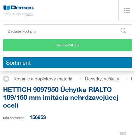
Démos24Plus
Sortiment
Kovanie a doplnkový materiál
Úchytky, vešiaky
Ú
HETTICH 9097950 Úchytka RIALTO
189/160 mm imitácia nehrdzavejúcej
oceli
156953
Kód sortimentu