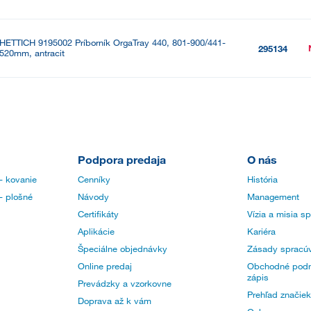
HETTICH 9195002 Príborník OrgaTray 440, 801-900/441-
295134
520mm, antracit
Podpora predaja
O nás
- kovanie
Cenníky
História
- plošné
Návody
Management
Certifikáty
Vízia a misia s
Aplikácie
Kariéra
Špeciálne objednávky
Zásady spracúv
Online predaj
Obchodné podm
zápis
Prevádzky a vzorkovne
Prehľad značiek
Doprava až k vám