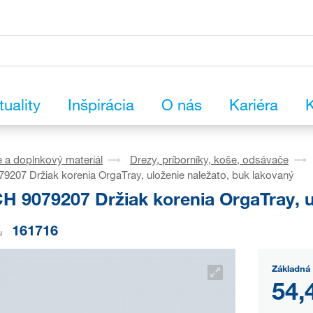
tuality
Inšpirácia
O nás
Kariéra
K
 a doplnkový materiál
Drezy, príborníky, koše, odsávače
207 Držiak korenia OrgaTray, uloženie naležato, buk lakovaný
H 9079207 Držiak korenia OrgaTray, u
161716
u
Základná 
54,