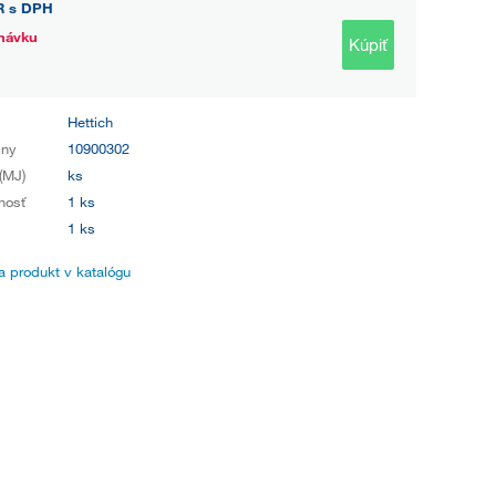
R
s DPH
návku
Kúpiť
Hettich
iny
10900302
(MJ)
ks
nosť
1 ks
1 ks
 produkt v katalógu