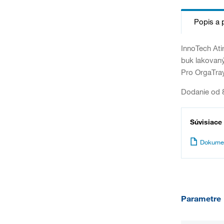
Popis a 
InnoTech Atir
buk lakovan
Pro OrgaTray
Dodanie od 8
Súvisiace
Dokume
Parametre