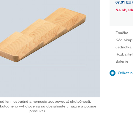
67,01 EU
Na objed
Značka
Kód skup
Jednotka 
Rozbaliteľ
Balenie
Odkaz na
sú len ilustračné a nemusia zodpovedať skutočnosti.
kutočného vyhotovenia sú obsiahnuté v názve a popise
produktu.