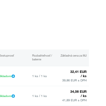
Dostupnosť
Rozbaliteľnosť /
Základná cena za MJ
balenie
32,41 EUR
/ ks
Skladom
1 ks / 1 ks
39,86 EUR s DPH
34,06 EUR
/ ks
Skladom
1 ks / 1 ks
41,89 EUR s DPH