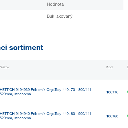
Hodnota
Buk lakovaný
aci sortiment
Názov
Kód
HETTICH 9194939 Príborník OrgaTray 440, 701-800/441-
106776
520mm, strieborná
HETTICH 9194940 Príborník OrgaTray 440, 801-900/441-
106780
520mm, strieborná