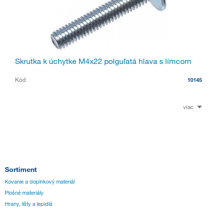
Skrutka k úchytke M4x22 polguľatá hlava s límcom
Kód
10145
viac
Sortiment
Kovanie a doplnkový materiál
Plošné materiály
Hrany, lišty a lepidlá