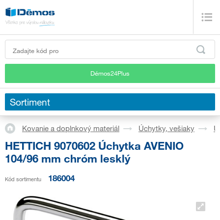
Démos24Plus
Sortiment
Kovanie a doplnkový materiál
Úchytky, vešiaky
Ú
HETTICH 9070602 Úchytka AVENIO
104/96 mm chróm lesklý
186004
Kód sortimentu