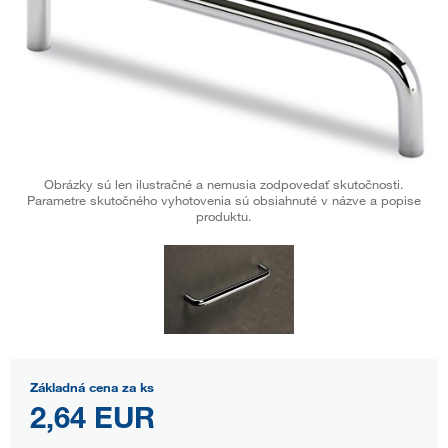
Obrázky sú len ilustračné a nemusia zodpovedať skutočnosti.
Parametre skutočného vyhotovenia sú obsiahnuté v názve a popise
produktu.
Základná cena za ks
2,64 EUR