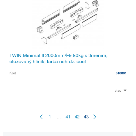
TWIN Minimal II 2000mm/F9 80kg s tlmením,
eloxovaný hliník, farba nehrdz. oceľ
Kód
510001
viac
1
...
41
42
43