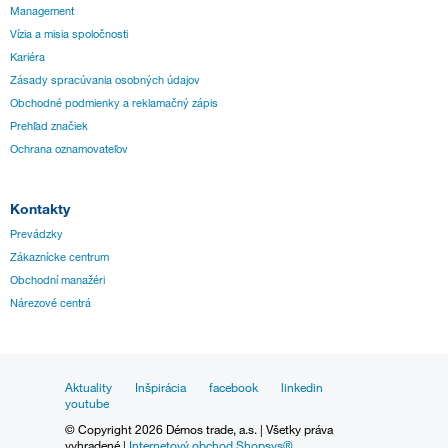
Management
Vízia a misia spoločnosti
Kariéra
Zásady spracúvania osobných údajov
Obchodné podmienky a reklamačný zápis
Prehľad značiek
Ochrana oznamovateľov
Kontakty
Prevádzky
Zákaznícke centrum
Obchodní manažéri
Nárezové centrá
Aktuality
Inšpirácia
facebook
linkedin
youtube
© Copyright 2026 Démos trade, a.s. | Všetky práva
vyhradené |
Internetový obchod Shopsys®