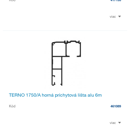
viac
TERNO 1750/A horná príchytová lišta alu 6m
Kód
461089
viac