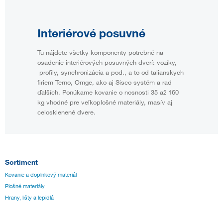
Interiérové posuvné
Tu nájdete všetky komponenty potrebné na
osadenie interiérových posuvných dverí: vozíky,
profily, synchronizácia a pod., a to od talianskych
firiem Terno, Omge, ako aj Sisco systém a rad
ďalších. Ponúkame kovanie o nosnosti 35 až 160
kg vhodné pre veľkoplošné materiály, masív aj
celosklenené dvere.
Sortiment
Kovanie a doplnkový materiál
Plošné materiály
Hrany, lišty a lepidlá