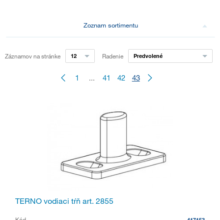
Zoznam sortimentu
Záznamov na stránke
12
Radenie
Predvolené
1
...
41
42
43
TERNO vodiaci tŕň art. 2855
Kód
417153