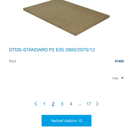
DTDS-STANDARD P2 E05 2800/2070/12
Kód
01405
viac
1
2
3
4
...
17