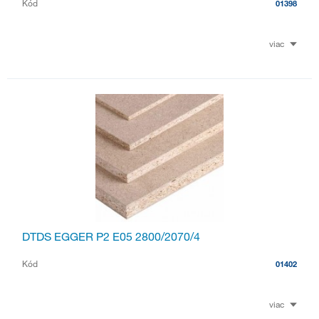
Kód
01398
viac
DTDS EGGER P2 E05 2800/2070/4
Kód
01402
viac