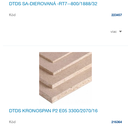
DTDS SA-DIEROVANÁ -RT7--800/1888/32
Kód
223457
viac
DTDS KRONOSPAN P2 E05 3300/2070/16
Kód
216364