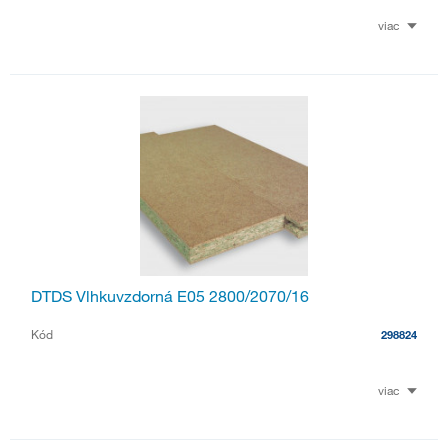
viac
DTDS Vlhkuvzdorná E05 2800/2070/16
Kód
298824
viac