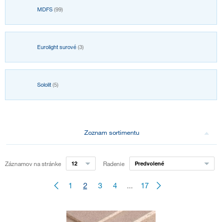
MDFS
(99)
Eurolight surové
(3)
Sololit
(5)
Zoznam sortimentu
Záznamov na stránke
12
Radenie
Predvolené
1
2
3
4
...
17