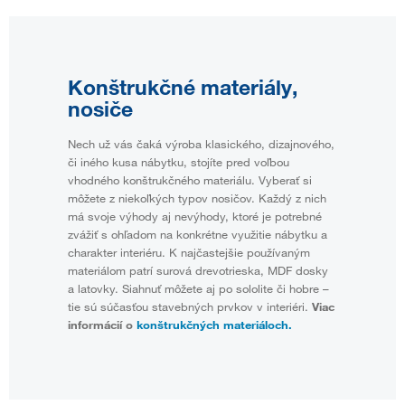
Konštrukčné materiály,
nosiče
Nech už vás čaká výroba klasického, dizajnového,
či iného kusa nábytku, stojíte pred voľbou
vhodného konštrukčného materiálu. Vyberať si
môžete z niekoľkých typov nosičov. Každý z nich
má svoje výhody aj nevýhody, ktoré je potrebné
zvážiť s ohľadom na konkrétne využitie nábytku a
charakter interiéru. K najčastejšie používaným
materiálom patrí surová drevotrieska, MDF dosky
a latovky. Siahnuť môžete aj po sololite či hobre –
tie sú súčasťou stavebných prvkov v interiéri.
Viac
informácií o
konštrukčných materiáloch.