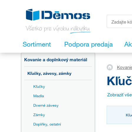
Sortiment
Podpora predaja
Ak
Kovanie a doplnkový materiál
Kovanie
Kľučky, závesy, zámky
Kľuč
Kľučky
Zobraziť vš
Madla
Dverné závesy
Zámky
Kľ
Doplňky, ostatní