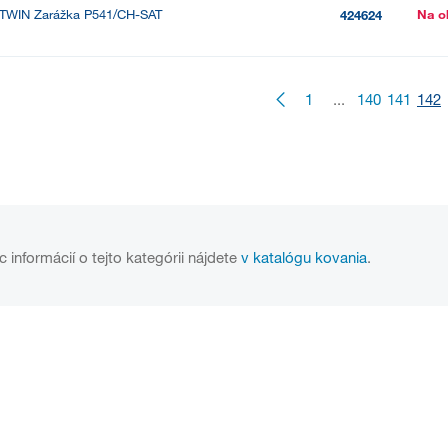
TWIN Zarážka P541/CH-SAT
Na o
424624
1
...
140
141
142
c informácií o tejto kategórii nájdete
v katalógu kovania
.