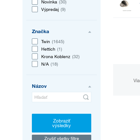
Novinka
(30)
Výpredaj
(9)
Značka
Twin
(1645)
Hettich
(1)
Krona Koblenz
(32)
N/A
(18)
Via
Názov
Zobraziť
výsledky
Zrušiť všetky filtre