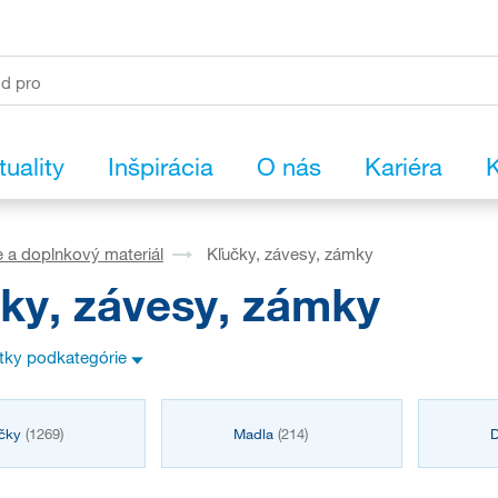
tuality
Inšpirácia
O nás
Kariéra
K
 a doplnkový materiál
Kľučky, závesy, zámky
ky, závesy, zámky
etky podkategórie
učky
(1269)
Madla
(214)
D