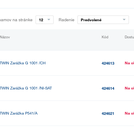
namov na stránke
Radenie
12
Predvolené
Názov
Kód
Dost
TWIN Zarážka G 1001 /CH
Na o
424613
TWIN Zarážka G 1001 /NI-SAT
Na o
424614
TWIN Zarážka P541/A
Na o
424621