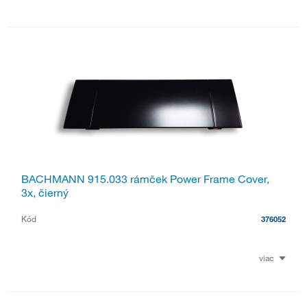
BACHMANN 915.033 rámček Power Frame Cover,
3x, čierný
Kód
376052
viac