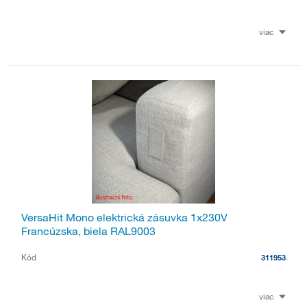
viac
VersaHit Mono elektrická zásuvka 1x230V
Francúzska, biela RAL9003
Kód
311953
viac