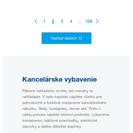
1
2
3
4
...
168
Kancelárske vybavenie
Pákové zakladače, svorky ani ceruzky tu
nehľadajte. V tejto kapitole nájdete všetko pre
jednoduché a funkčné zostavenie kancelárskeho
nábytku. Stoly, kontajnery, skrine atď. Preto v
našej ponuke nájdete stolové podnože, vybavenie
kontajnerov, káblové priechodky, elektrické
zásuvky a ďalšie dôležité doplnky.