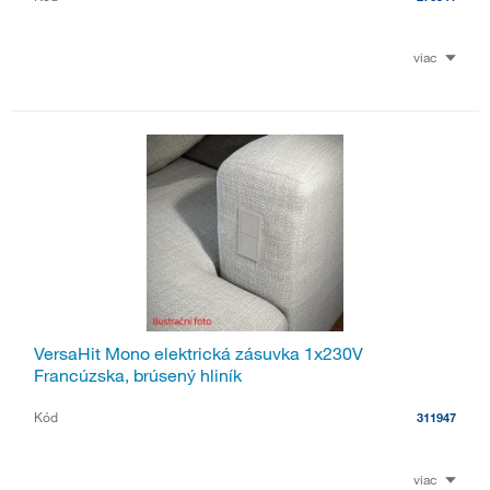
viac
VersaHit Mono elektrická zásuvka 1x230V
Francúzska, brúsený hliník
Kód
311947
viac