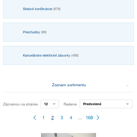
Stolové konštrukcie
(878)
Priechodky
(88)
Kancelárske elektrické zásuvky
(488)
Zoznam sortimentu
Záznamov na stránke
12
Radenie
Predvolené
1
2
3
4
...
168