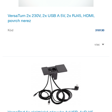
VersaTurn 2x 230V, 2x USB A 5V, 2x RJ45, HDMI,
povrch nerez
Kód
318130
viac