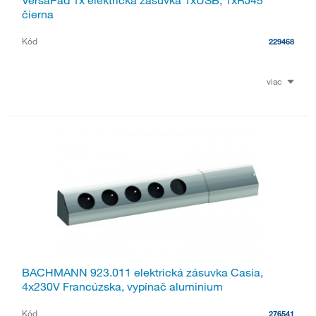
VersaPad 1x elektrická zásuvka 1xUSB, 1xRJ45
čierna
Kód
229468
viac
BACHMANN 923.011 elektrická zásuvka Casia,
4x230V Francúzska, vypínač aluminium
Kód
276541