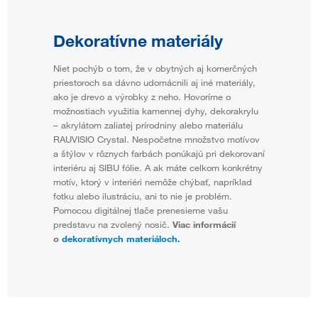
Dekoratívne materiály
Niet pochýb o tom, že v obytných aj komerčných
priestoroch sa dávno udomácnili aj iné materiály,
ako je drevo a výrobky z neho. Hovoríme o
možnostiach využitia kamennej dyhy, dekorakrylu
– akrylátom zaliatej prírodniny alebo materiálu
RAUVISIO Crystal. Nespočetne množstvo motívov
a štýlov v rôznych farbách ponúkajú pri dekorovaní
interiéru aj SIBU fólie. A ak máte celkom konkrétny
motív, ktorý v interiéri nemôže chýbať, napríklad
fotku alebo ilustráciu, ani to nie je problém.
Pomocou digitálnej tlače prenesieme vašu
predstavu na zvolený nosič.
Viac informácií
o
dekoratívnych materiáloch.