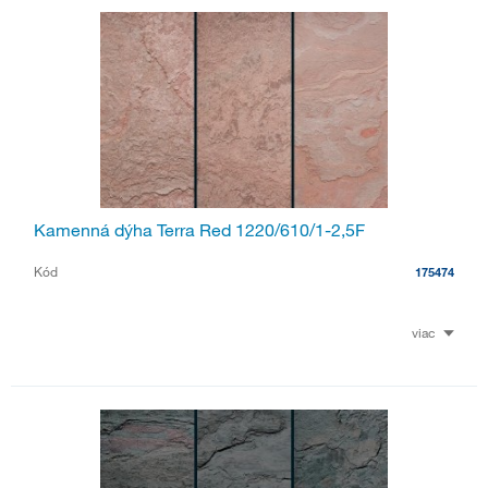
Kamenná dýha Terra Red 1220/610/1-2,5F
Kód
175474
viac