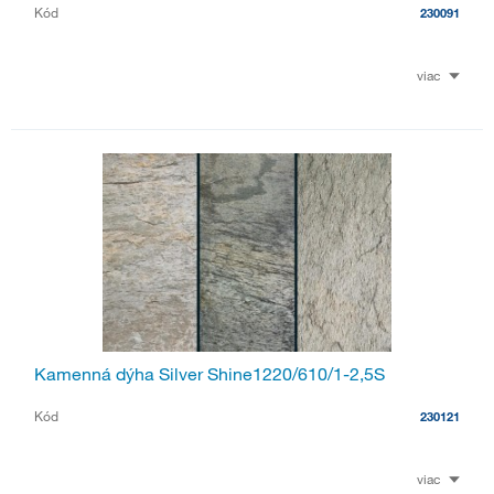
Kód
230091
viac
Kamenná dýha Silver Shine1220/610/1-2,5S
Kód
230121
viac