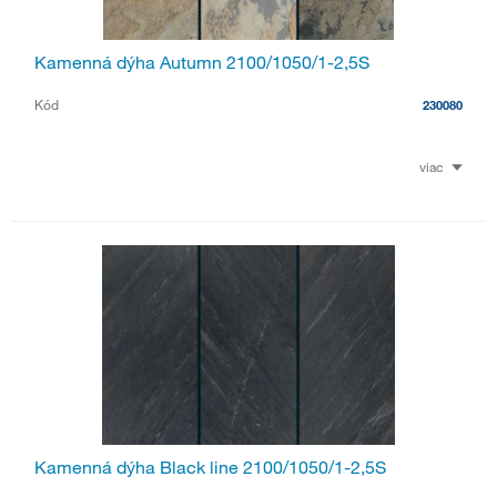
Kamenná dýha Autumn 2100/1050/1-2,5S
Kód
230080
viac
Kamenná dýha Black line 2100/1050/1-2,5S