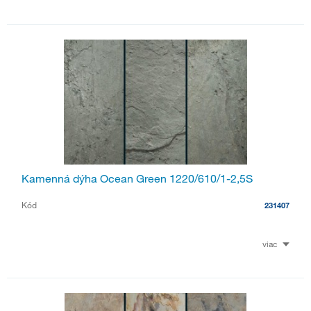
Kamenná dýha Ocean Green 1220/610/1-2,5S
Kód
231407
viac