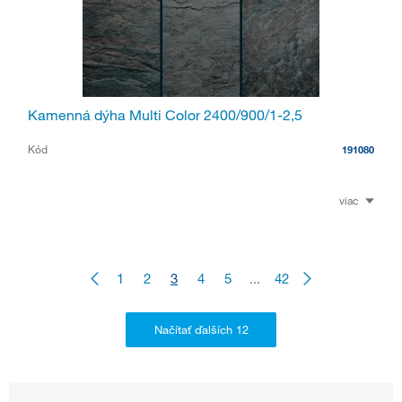
Kamenná dýha Multi Color 2400/900/1-2,5
Kód
191080
viac
1
2
3
4
5
...
42