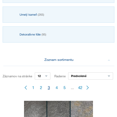
Umelý kameň
(265)
Dekoratívne fólie
(95)
Zoznam sortimentu
Záznamov na stránke
12
Radenie
Predvolené
1
2
3
4
5
...
42