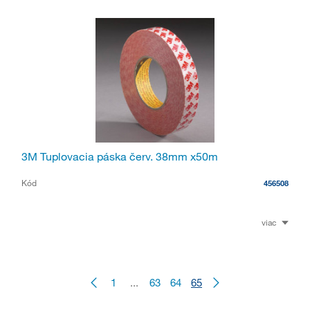
3M Tuplovacia páska červ. 38mm x50m
Kód
456508
viac
1
...
63
64
65