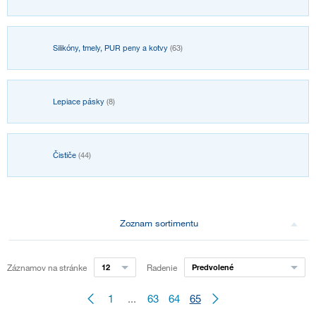
Silikóny, tmely, PUR peny a kotvy
(63)
Lepiace pásky
(8)
Čističe
(44)
Zoznam sortimentu
Záznamov na stránke
12
Radenie
Predvolené
1
...
63
64
65