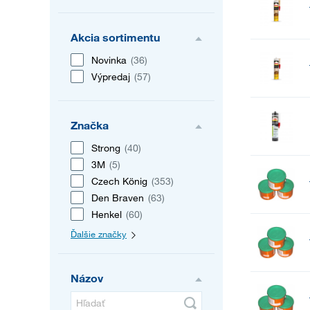
Akcia sortimentu
Novinka
(36)
Výpredaj
(57)
Značka
Strong
(40)
3M
(5)
Czech König
(353)
Den Braven
(63)
Henkel
(60)
Ďalšie značky
Názov