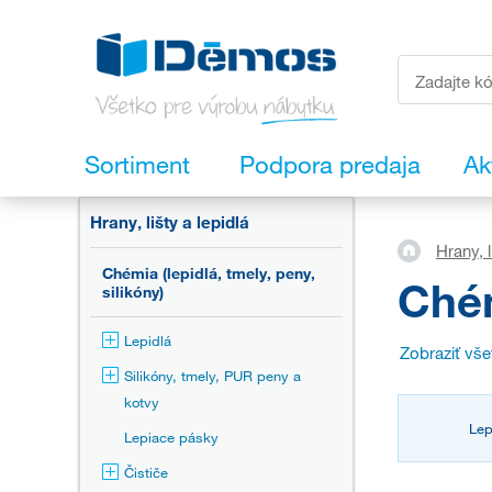
Sortiment
Podpora predaja
Ak
Hrany, lišty a lepidlá
Hrany, l
Chémia (lepidlá, tmely, peny,
Chém
silikóny)
Lepidlá
Zobraziť vš
Silikóny, tmely, PUR peny a
kotvy
Lep
Lepiace pásky
Čističe