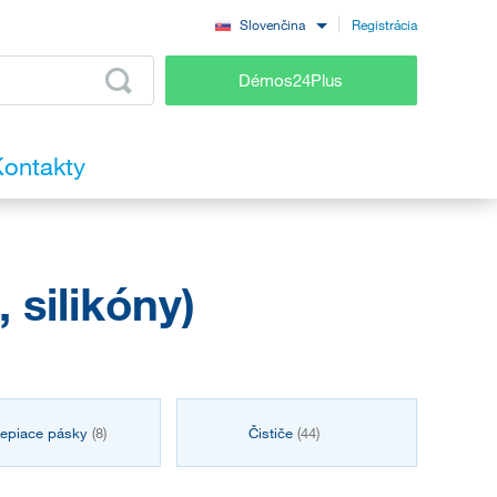
Registrácia
Slovenčina
Démos24Plus
ontakty
 silikóny)
epiace pásky
(8)
Čističe
(44)