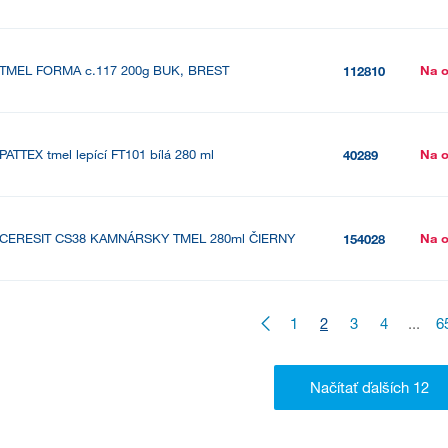
TMEL FORMA c.117 200g BUK, BREST
Na 
112810
PATTEX tmel lepící FT101 bílá 280 ml
Na 
40289
CERESIT CS38 KAMNÁRSKY TMEL 280ml ČIERNY
Na 
154028
1
2
3
4
...
6