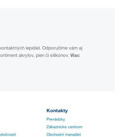
 kontaktných lepidiel. Odporučíme vám aj
ortiment akrylov, pien či silikónov.
Viac
Kontakty
Prevádzky
Zákaznícke centrum
poločnosti
Obchodní manažéri