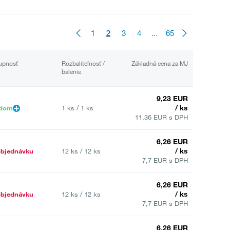
1
2
3
4
...
65
upnosť
Rozbaliteľnosť /
Základná cena za MJ
balenie
9,23 EUR
/ ks
adom
1 ks / 1 ks
11,36 EUR s DPH
6,26 EUR
/ ks
objednávku
12 ks / 12 ks
7,7 EUR s DPH
6,26 EUR
/ ks
objednávku
12 ks / 12 ks
7,7 EUR s DPH
6,26 EUR