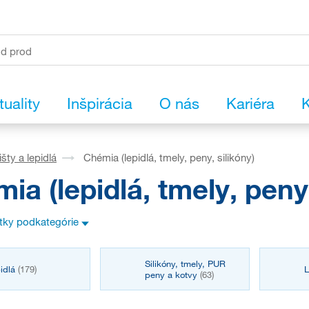
tuality
Inšpirácia
O nás
Kariéra
K
išty a lepidlá
Chémia (lepidlá, tmely, peny, silikóny)
ia (lepidlá, tmely, peny,
etky podkategórie
Silikóny, tmely, PUR
idlá
(179)
L
peny a kotvy
(63)