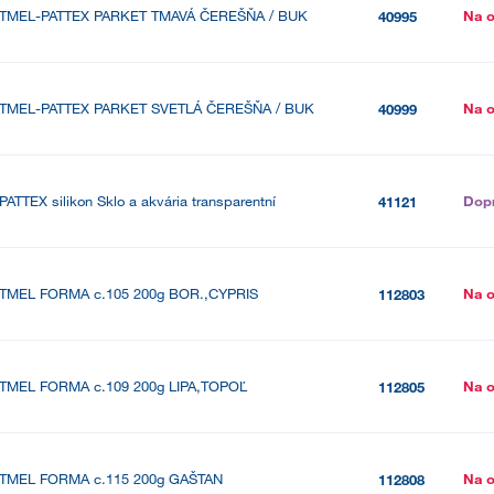
TMEL-PATTEX PARKET TMAVÁ ČEREŠŇA / BUK
Na 
40995
TMEL-PATTEX PARKET SVETLÁ ČEREŠŇA / BUK
Na 
40999
PATTEX silikon Sklo a akvária transparentní
Dop
41121
TMEL FORMA c.105 200g BOR.,CYPRIS
Na 
112803
TMEL FORMA c.109 200g LIPA,TOPOĽ
Na 
112805
TMEL FORMA c.115 200g GAŠTAN
Na 
112808