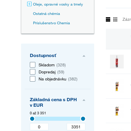
Oleje, opravné vosky a tmely
Ostatná chémia
Záz
Príslušenstvo Chemia
Dostupnosť
Skladom
(328)
Dopredaj
(59)
Na objednávku
(382)
Základná cena s DPH
v EUR
0 až 3 351