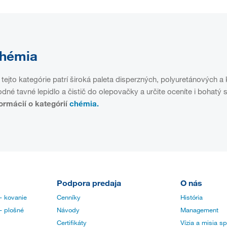
hémia
tejto kategórie patrí široká paleta disperzných, polyuretánových a
dné tavné lepidlo a čistič do olepovačky a určite oceníte i bohatý s
formácií o kategórií
chémia.
Podpora predaja
O nás
- kovanie
Cenníky
História
- plošné
Návody
Management
Certifikáty
Vízia a misia s