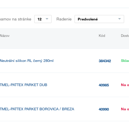
namov na stránke
Radenie
12
Predvolené
Názov
Kód
Dost
Neutrální silikon RL černý 280ml
Skl
384342
TMEL-PATTEX PARKET DUB
Na 
40985
TMEL-PATTEX PARKET BOROVICA / BREZA
Na 
40990